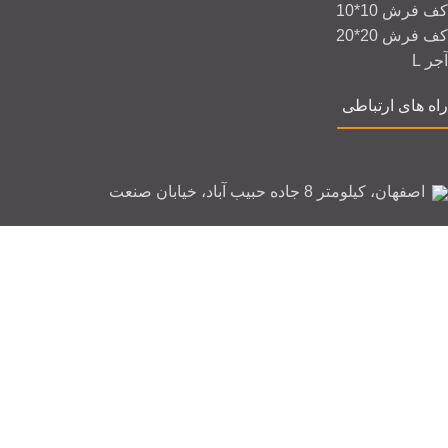
کف فرش 10*10
کف فرش 20*20
آجر L
راه های ارتباطی
اصفهان، کیلومتر 8 جاده حبیب آباد، خیابان صنعت
03191092393 - 03191092394 - 03191092395
09134441428
Mahanfacebrick@gmail.com
شنبه تا چهارشنبه: 8:00 الی 17:00
پنج شنبه: 8:00 الی 13:30