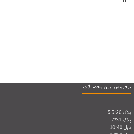
پرفروش ترین محصولات
پلاک 26*5.5
پلاک 31*7
تایل 40*10