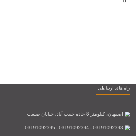
راه های ارتباطی
اصفهان، کیلومتر 8 جاده حبیب آباد، خیابان صنعت
03191092393 - 03191092394 - 03191092395